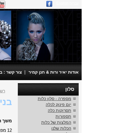
עברית
English
|
אודות יאיר ורות & חנן קמיר
צור קשר : בית ספר
סלון
רשי
מספרה - סלון כלות
בני
יום פינוק לכלה
תסרוקות כלה
תספורות
משך ה
המלצות של כלות
הכלות שלנו
12 מפגשים, 3 שעות כל מפגש.