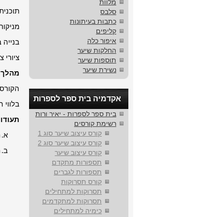
מלוות
תוכנית
סלבס
כתבות בעיתונות
מניקור,
קליפים
איפור כלה
בנייה 
החלקות שיער
ציורי צ
תוספות שיער
נשירת שיער
מהלך 
הקורס 
אקדמיה בית ספר לספרות
בלווי 
בית ספר לספרות - יאיר ורות
תעודות
רשימת קורסים
קורס עיצוב שיער סוג 1
א.
ת
קורס עיצוב שיער סוג 2
ב.
ת
קורס עיצוב שיער
תספורות מתקדם
תספורות לגברים
קורס תסרוקות
תסרוקות למתחילים
תסרוקות למתקדמים
כימיה למתחילים