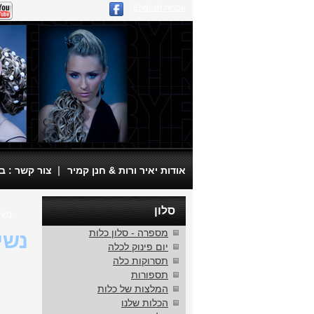
עברית
English
|
אודות יאיר ורות & חנן קמיר
צור קשר : בית ספר
סלון
נשי
מספרה - סלון כלות
נשי
יום פינוק לכלה
תסרוקות כלה
תספורות
המלצות של כלות
הכלות שלנו