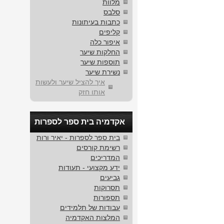
מלוות
סלבס
כתבות בעיתונות
קליפים
איפור כלה
החלקות שיער
תוספות שיער
נשירת שיער
איך להציל שיער ולעשות
אותו חזק
אקדמיה בית ספר לספרות
בית ספר לספרות - יאיר ורות
רשימת קורסים
המדריכים
ידע מקצועי - תעודות
גביעים
תסרוקות
תספורות
עבודות של תלמידים
המלצות האקדמיה